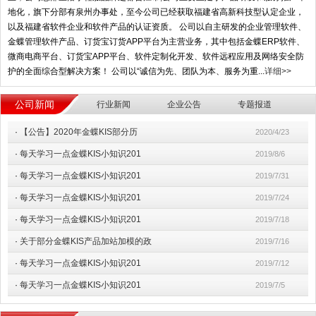
地化，旗下分部有泉州办事处，至今公司已经获取福建省高新科技型认定企业，
以及福建省软件企业和软件产品的认证资质。 公司以自主研发的企业管理软件、
金蝶管理软件产品、订货宝订货APP平台为主营业务，其中包括金蝶ERP软件、
微商电商平台、订货宝APP平台、软件定制化开发、软件远程应用及网络安全防
护的全面综合型解决方案！ 公司以“诚信为先、团队为本、服务为重...
详细>>
公司新闻
行业新闻
企业公告
专题报道
·
【公告】2020年金蝶KIS部分历
2020/4/23
·
每天学习一点金蝶KIS小知识201
2019/8/6
·
每天学习一点金蝶KIS小知识201
2019/7/31
·
每天学习一点金蝶KIS小知识201
2019/7/24
·
每天学习一点金蝶KIS小知识201
2019/7/18
·
关于部分金蝶KIS产品加站加模的政
2019/7/16
·
每天学习一点金蝶KIS小知识201
2019/7/12
·
每天学习一点金蝶KIS小知识201
2019/7/5