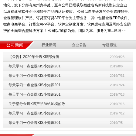
地化，旗下分部有泉州办事处，至今公司已经获取福建省高新科技型认定企业，
以及福建省软件企业和软件产品的认证资质。 公司以自主研发的企业管理软件、
金蝶管理软件产品、订货宝订货APP平台为主营业务，其中包括金蝶ERP软件、
微商电商平台、订货宝APP平台、软件定制化开发、软件远程应用及网络安全防
护的全面综合型解决方案！ 公司以“诚信为先、团队为本、服务为重...
详细>>
公司新闻
行业新闻
企业公告
专题报道
·
【公告】2020年金蝶KIS部分历
2020/4/23
·
每天学习一点金蝶KIS小知识201
2019/8/6
·
每天学习一点金蝶KIS小知识201
2019/7/31
·
每天学习一点金蝶KIS小知识201
2019/7/24
·
每天学习一点金蝶KIS小知识201
2019/7/18
·
关于部分金蝶KIS产品加站加模的政
2019/7/16
·
每天学习一点金蝶KIS小知识201
2019/7/12
·
每天学习一点金蝶KIS小知识201
2019/7/5