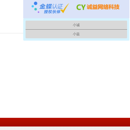
小诚
小益