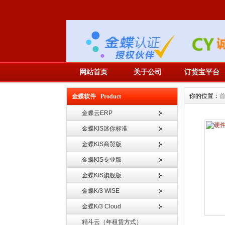
网站首页
关于公司
订货宝平台
你的位置：
金蝶软件 Product
金蝶云ERP
金蝶KIS迷你标准
金蝶KIS商贸版
金蝶KIS专业版
金蝶KIS旗舰版
金蝶K/3 WISE
金蝶K/3 Cloud
精斗云（年租赁方式）