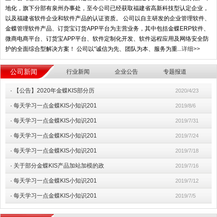
地化，旗下分部有泉州办事处，至今公司已经获取福建省高新科技型认定企业，
以及福建省软件企业和软件产品的认证资质。 公司以自主研发的企业管理软件、
金蝶管理软件产品、订货宝订货APP平台为主营业务，其中包括金蝶ERP软件、
微商电商平台、订货宝APP平台、软件定制化开发、软件远程应用及网络安全防
护的全面综合型解决方案！ 公司以“诚信为先、团队为本、服务为重...
详细>>
公司新闻
行业新闻
企业公告
专题报道
·
【公告】2020年金蝶KIS部分历
2020/4/23
·
每天学习一点金蝶KIS小知识201
2019/8/6
·
每天学习一点金蝶KIS小知识201
2019/7/31
·
每天学习一点金蝶KIS小知识201
2019/7/24
·
每天学习一点金蝶KIS小知识201
2019/7/18
·
关于部分金蝶KIS产品加站加模的政
2019/7/16
·
每天学习一点金蝶KIS小知识201
2019/7/12
·
每天学习一点金蝶KIS小知识201
2019/7/5