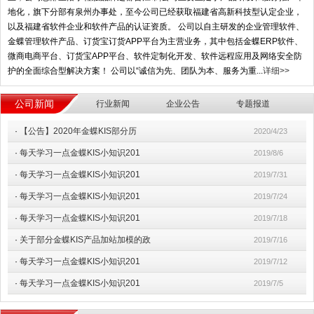
地化，旗下分部有泉州办事处，至今公司已经获取福建省高新科技型认定企业，
以及福建省软件企业和软件产品的认证资质。 公司以自主研发的企业管理软件、
金蝶管理软件产品、订货宝订货APP平台为主营业务，其中包括金蝶ERP软件、
微商电商平台、订货宝APP平台、软件定制化开发、软件远程应用及网络安全防
护的全面综合型解决方案！ 公司以“诚信为先、团队为本、服务为重...
详细>>
公司新闻
行业新闻
企业公告
专题报道
·
【公告】2020年金蝶KIS部分历
2020/4/23
·
每天学习一点金蝶KIS小知识201
2019/8/6
·
每天学习一点金蝶KIS小知识201
2019/7/31
·
每天学习一点金蝶KIS小知识201
2019/7/24
·
每天学习一点金蝶KIS小知识201
2019/7/18
·
关于部分金蝶KIS产品加站加模的政
2019/7/16
·
每天学习一点金蝶KIS小知识201
2019/7/12
·
每天学习一点金蝶KIS小知识201
2019/7/5