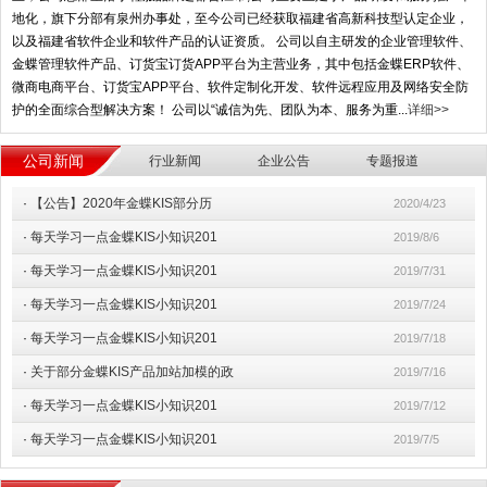
地化，旗下分部有泉州办事处，至今公司已经获取福建省高新科技型认定企业，
以及福建省软件企业和软件产品的认证资质。 公司以自主研发的企业管理软件、
金蝶管理软件产品、订货宝订货APP平台为主营业务，其中包括金蝶ERP软件、
微商电商平台、订货宝APP平台、软件定制化开发、软件远程应用及网络安全防
护的全面综合型解决方案！ 公司以“诚信为先、团队为本、服务为重...
详细>>
公司新闻
行业新闻
企业公告
专题报道
·
【公告】2020年金蝶KIS部分历
2020/4/23
·
每天学习一点金蝶KIS小知识201
2019/8/6
·
每天学习一点金蝶KIS小知识201
2019/7/31
·
每天学习一点金蝶KIS小知识201
2019/7/24
·
每天学习一点金蝶KIS小知识201
2019/7/18
·
关于部分金蝶KIS产品加站加模的政
2019/7/16
·
每天学习一点金蝶KIS小知识201
2019/7/12
·
每天学习一点金蝶KIS小知识201
2019/7/5