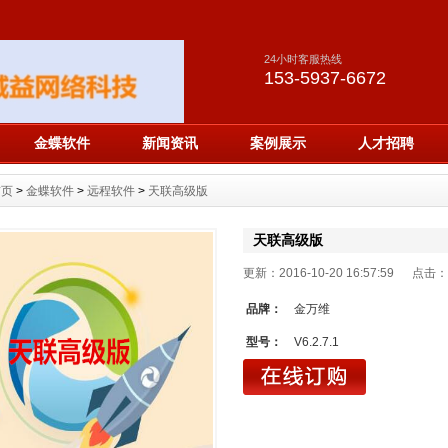
24小时客服热线
153-5937-6672
金蝶软件
新闻资讯
案例展示
人才招聘
首页
>
金蝶软件
>
远程软件
>
天联高级版
天联高级版
更新：2016-10-20 16:57:59 点击：
品牌：
金万维
型号：
V6.2.7.1