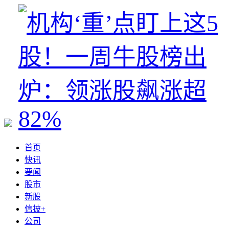
首页
快讯
要闻
股市
新股
信披+
公司