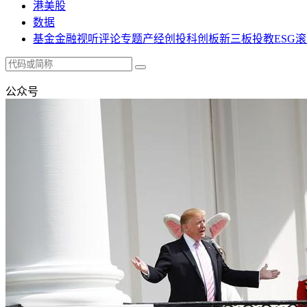
港美股
数据
基金
金融
视听
评论
专题
产经
创投
科创板
新三板
投教
ESG
滚
公众号